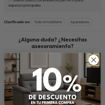
?? Diseño clásico con presencia, perfecto para
espacios principales
Clasificado en:
Todo el mobiliario
Aparadores
¿Alguna duda? ¿Necesitas
asesoramiento?
Ponte en contacto con nosotros y resolveremos
tus dudas.
ENVIAR EMAIL
Aparador Roma Plus – 160x42 cm en Cerezo. Aparador Roma Plus de
160x42 cm en cerezo. Elegante, robusto y con gran capacidad. Ideal para
comedores clásicos con gusto por lo tradicional.
Comprar
Aparador Roma Plus – 160x42 cm en Cerezo
por
876,00
€
.
Producto en stock.