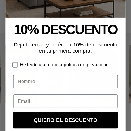
Precio, información, características e imágenes de
Aparador Roma Plus
– 160x42 cm en Cerezo
referencia P678, pertenece a las categorías
Todo
el mobiliario
(177) y
Aparadores
(9).
Encuentra productos relacionados y de similares características a
Aparador Roma Plus – 160x42 cm en Cerezo
en "Almacenaje",
10% DESCUENTO
"Aparadores".
Deja tu email y obtén un 10% de descuento
en tu primera compra.
He leído y acepto la política de privacidad
Nombre
Vitrina Lía Alta – 200x96
Vitrina Roma – 195x90 cm
cm en Cambrian y Blanco
en Cerezo
462,00€
900,00€
QUIERO EL DESCUENTO