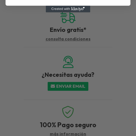
Envío gratis*
consulta condiciones
¿Necesitas ayuda?
ENVIAR EMAIL
100%
Pago seguro
más información