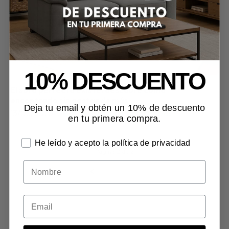
10% DESCUENTO
El sofá perfecto existe: descubre cómo
encontrarlo sin gastar de más
Deja tu email y obtén un 10% de descuento
13/05/2025
·
Guías de compra y comparativas
en tu primera compra.
He leído y acepto la política de privacidad
Página 2 de 2
Nombre