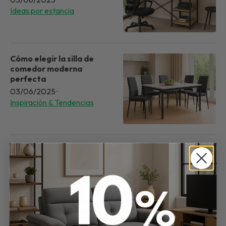
Ideas por estancia
Cómo elegir la silla de
comedor moderna
perfecta
03/06/2025
·
Inspiración & Tendencias