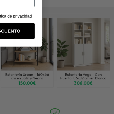
ítica de privacidad
SCUENTO
Estantería Urban – 160x66
Estantería Vega – Con
cm en Safir y Negro
Puerta 186x82 cm en Blanco
150,00€
306,00€