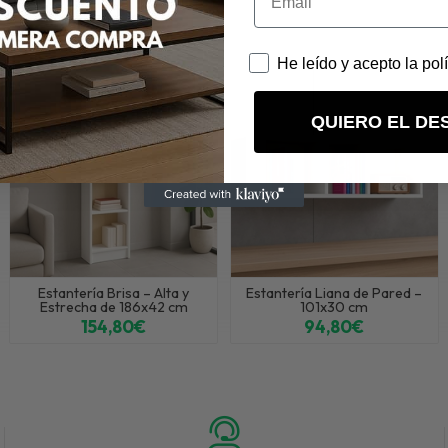
a Gaia – 186x82 cm con Gran Capacidad
en "Almacenaje", "Estanterías".
He leído y acepto la pol
QUIERO EL DE
Estantería Brisa – Alta y
Estantería Liana de Pared –
Estrecha de 186x42 cm
101x30 cm
154,80€
94,80€