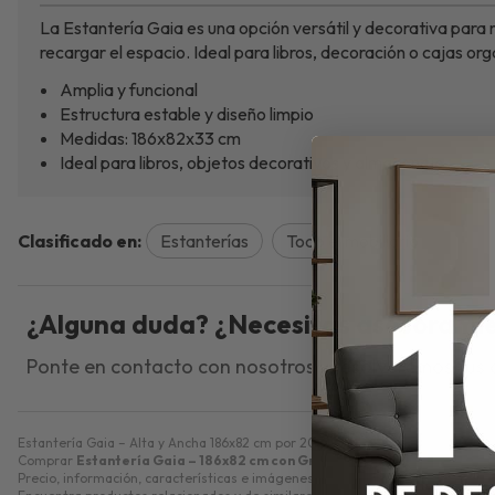
La Estantería Gaia es una opción versátil y decorativa par
recargar el espacio. Ideal para libros, decoración o cajas o
Amplia y funcional
Estructura estable y diseño limpio
Medidas: 186x82x33 cm
Ideal para libros, objetos decorativos y almacenaje
Clasificado en:
Estanterías
Todo el mobiliario
¿Alguna duda? ¿Necesitas asesorami
Ponte en contacto con nosotros y resolveremos tus
Estantería Gaia – Alta y Ancha 186x82 cm por 205?€. Estantería Gaia de 186x8
Comprar
Estantería Gaia – 186x82 cm con Gran Capacidad
por
246,00
€
Precio, información, características e imágenes de
Estantería Gaia – 186x