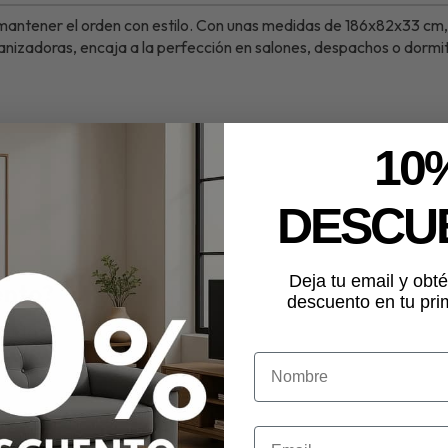
a mantener el orden con estilo. Con unas medidas de 186x82x33 cm
rganizadoras, encaja a la perfección en salones, despachos o dormit
10
DESCU
Deja tu email y ob
ento?
descuento en tu pr
 dudas.
NOMBRE
2x33 cm. Perfecta para libros y decoración. Diseño práctico y elegante para cua
. Producto en stock.
82 cm con Gran Capacidad
referencia P608, pertenece a las categorías
Estant