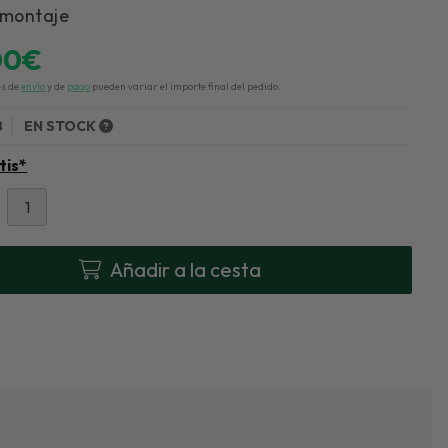
 montaje
00
€
es de
envío
y de
pago
pueden variar el importe final del pedido.
8
EN STOCK
tis*
Añadir a la cesta