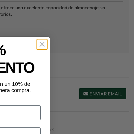
, ofrece una excelente capacidad de almacenaje sin
orios.
%
ENTO
tén un 10% de
imera compra.
ENVIAR EMAIL
lquier espacio. Precio: 205?€.
erías
(8) y
Todo el mobiliario
(177).