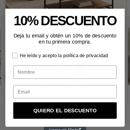
Encuentra productos relacionados y de similares características a
Estantería Liana de Pared – 101x30 cm
en "Almacenaje", "Estanterías".
10% DESCUENTO
Deja tu email y obtén un 10% de descuento
en tu primera compra.
He leído y acepto la política de privacidad
Nombre
Estantería Clara – 186x82
Estantería Gaia – 186x82 cm
cm en Acabado Blanco
con Gran Capacidad
246,00€
246,00€
QUIERO EL DESCUENTO