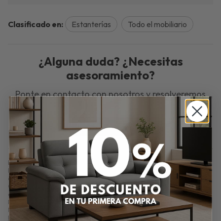
Clasificado en:
Estanterías
Todo el mobiliario
¿Alguna duda? ¿Necesitas
asesoramiento?
Ponte en contacto con nosotros y resolveremos
tus dudas.
ENVIAR EMAIL
Estantería Liana de Pared – Compacta 101x30 cm por 79 €. Estantería
Liana de pared, compacta y versátil. Medidas: 30x101x24 cm. Ideal para
decoración y almacenaje en cualquier estancia. Precio: 79?€.
Comprar
Estantería Liana de Pared – 101x30 cm
por
94,80
€
. Producto
en stock.
Precio, información, características e imágenes de
Estantería Liana de
Pared – 101x30 cm
referencia P278, pertenece a las categorías
Estanterías
(8) y
Todo el mobiliario
(177).