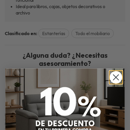
funcional
Ideal para libros, cajas, objetos decorativos o
archivo
Clasificado en:
Estanterías
Todo el mobiliario
¿Alguna duda? ¿Necesitas
asesoramiento?
Ponte en contacto con nosotros y resolveremos
tus dudas.
ENVIAR EMAIL
Estantería Vega – Blanca 186x82 cm con Puerta Inferior. Estantería Vega
de 186x82x35 cm en blanco. Con puerta inferior para almacenaje oculto.
Ideal para mantener el orden con un diseño moderno y práctico.
Comprar
Estantería Vega – Con Puerta 186x82 cm en Blanco
por