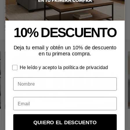
306,00
€
. Producto en stock.
Precio, información, características e imágenes de
Estantería Vega –
Con Puerta 186x82 cm en Blanco
referencia N607, pertenece a las
categorías
Estanterías
(8) y
Todo el mobiliario
(177).
Encuentra productos relacionados y de similares características a
Estantería Vega – Con Puerta 186x82 cm en Blanco
en "Almacenaje",
10% DESCUENTO
"Estanterías".
Deja tu email y obtén un 10% de descuento
en tu primera compra.
He leído y acepto la política de privacidad
Nombre
Estantería Gaia – 186x82 cm
Estantería Liana de Pared –
con Gran Capacidad
101x30 cm
QUIERO EL DESCUENTO
246,00€
94,80€