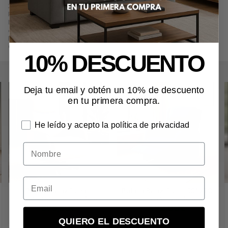
276,00
€
. Producto en stock.
Precio, información, características e imágenes de
Mesa Camilla Alba –
Disponible en Varias Medidas
referencia N65/1, pertenece a las
categorías
Sillones
(25) y
Todo el mobiliario
(177).
Encuentra productos relacionados y de similares características a
Mesa
Camilla Alba – Disponible en Varias Medidas
en "Salón", "Sillones".
10% DESCUENTO
Deja tu email y obtén un 10% de descuento
en tu primera compra.
He leído y acepto la política de privacidad
Nombre
Butaca Relax Duna –
Butaca Relax Oslo – 105x70
Giratoria en Gris o Beig
cm en Gris o Beig
598,80€
492,00€
más variaciones
más variaciones
QUIERO EL DESCUENTO