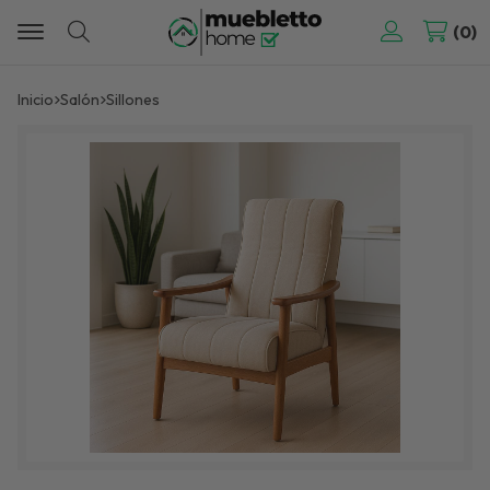
0
Buscar
Inicio
salón
sillones