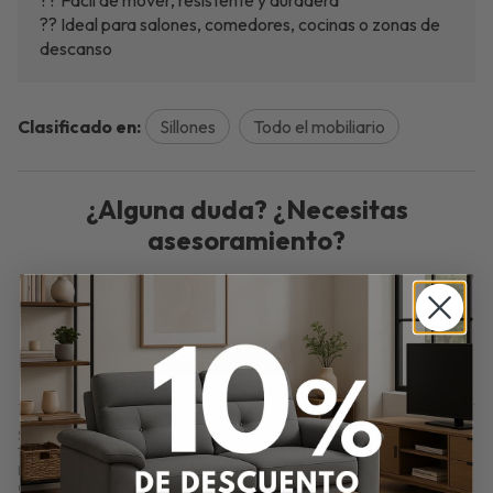
?? Fácil de mover, resistente y duradera
?? Ideal para salones, comedores, cocinas o zonas de
descanso
Clasificado en:
Sillones
Todo el mobiliario
¿Alguna duda? ¿Necesitas
asesoramiento?
Ponte en contacto con nosotros y resolveremos
tus dudas.
ENVIAR EMAIL
Sillón Roma Soft – 105x58 cm en Beig y Cerezo. Sillón Roma Soft de
105x58x80 cm en Nido beig con patas cerezo. Clásico, cómodo y elegante.
Ideal para salón, dormitorio o rincón de lectura.
Comprar
Mesa Camilla Alba – Disponible en Varias Medidas
por