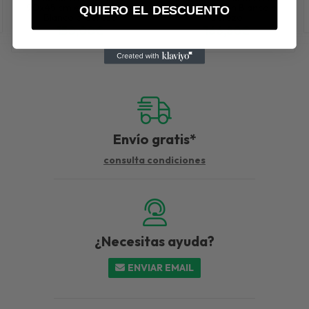
90x45 cm en Cambrian,
150x75 cm en Blanco o
QUIERO EL DESCUENTO
Blanco o Cerezo
Cerezo
150,00€
166,80€
más variaciones
más variaciones
Envío gratis*
consulta condiciones
¿Necesitas ayuda?
ENVIAR EMAIL