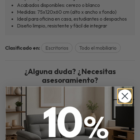
Acabados disponibles: cerezo o blanco
Medidas: 75x120x60 cm (alto x ancho x fondo)
Ideal para oficina en casa, estudiantes o despachos
Diseño limpio, resistente y fácil de integrar
Clasificado en:
Escritorios
Todo el mobiliario
¿Alguna duda? ¿Necesitas
asesoramiento?
Ponte en contacto con nosotros y resolveremos
tus dudas.
ENVIAR EMAIL
Mesa Oficina Delta – 120x60 cm en Cerezo o Blanco. Mesa de oficina