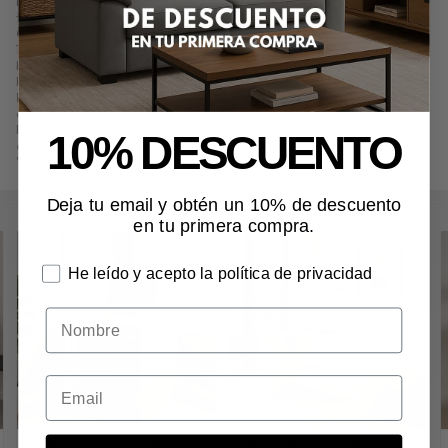
Delta de 120x60 cm. Disponible en cerezo o blanco. Perfecta para
teletrabajo o estudio. Diseño amplio, práctico y funcional.
Comprar
Mesa de Oficina Delta – 120x60 cm en Cerezo o Blanco
por
130,80
€
. Stock del producto según combinación. Disponible en colores:
blanco; cerezo.
Precio, información, características e imágenes de
Mesa de Oficina
Delta – 120x60 cm en Cerezo o Blanco
referencia N113, pertenece a las
categorías
Escritorios
(5) y
Todo el mobiliario
(177).
Encuentra productos relacionados y de similares características a
Mesa
10% DESCUENTO
de Oficina Delta – 120x60 cm en Cerezo o Blanco
en "Oficina",
"Escritorios".
Deja tu email y obtén un 10% de descuento
en tu primera compra.
He leído y acepto la política de privacidad
Nombre
Mesa de Oficina Atlas –
Mesa de Oficina Kronos –