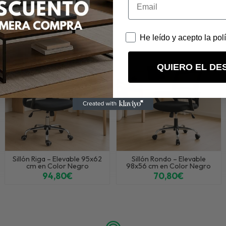
 76x55 cm en Color Negro
referencia N239, pertenece a las categorías
Sillas de
fidente Nova – 76x55 cm en Color Negro
en "Oficina", "Sillas de escritorio".
He leído y acepto la pol
QUIERO EL DE
Sillón Riga – Elevable 95x62
Sillón Rondo – Elevable
cm en Color Negro
98x56 cm en Color Negro
94,80€
70,80€