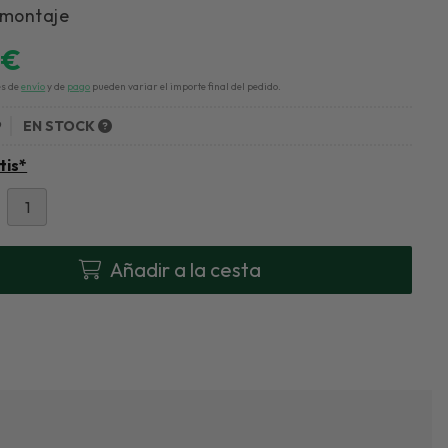
 montaje
0
€
es de
envío
y de
pago
pueden variar el importe final del pedido.
9
EN STOCK
tis*
Añadir a la cesta