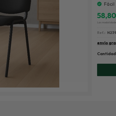
Fácil
58,8
Las modalidad
Ref.:
N23
envío gra
Cantidad