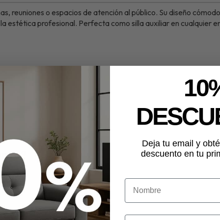
nas, reuniones o espacios de atención al público. Su diseño cómodo
la estética profesional. Perfecta como silla auxiliar en cualquier 
10
dio
DESCU
Deja tu email y ob
ento?
descuento en tu pr
 dudas.
NOMBRE
e 76x55x58 cm en color negro. Cómoda, elegante y funcional. Perfecta para oficin
oducto en stock.