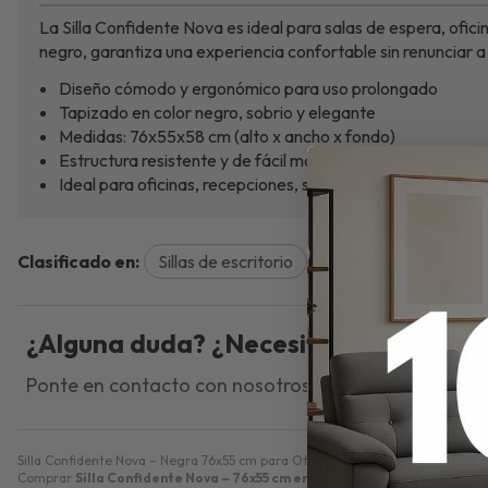
La Silla Confidente Nova es ideal para salas de espera, ofici
negro, garantiza una experiencia confortable sin renunciar a 
Diseño cómodo y ergonómico para uso prolongado
Tapizado en color negro, sobrio y elegante
Medidas: 76x55x58 cm (alto x ancho x fondo)
Estructura resistente y de fácil mantenimiento
Ideal para oficinas, recepciones, salas de reuniones o estu
Clasificado en:
Sillas de escritorio
Todo el mobiliario
¿Alguna duda? ¿Necesitas asesorami
Ponte en contacto con nosotros y resolveremos tus
Silla Confidente Nova – Negra 76x55 cm para Oficina. Silla confidente Nova d
Comprar
Silla Confidente Nova – 76x55 cm en Color Negro
por
58,80
€
. Pr