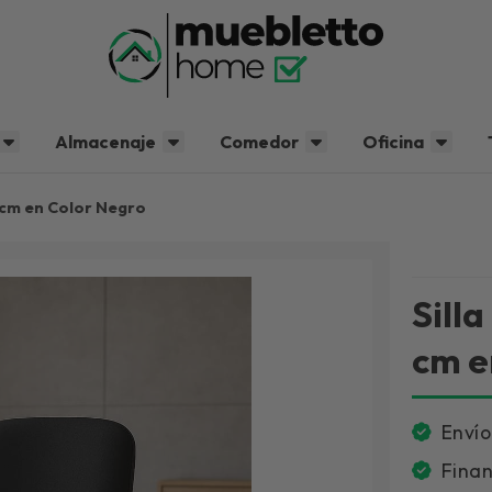
Almacenaje
Comedor
Oficina
5 cm en Color Negro
Sill
cm e
Envío
Finan