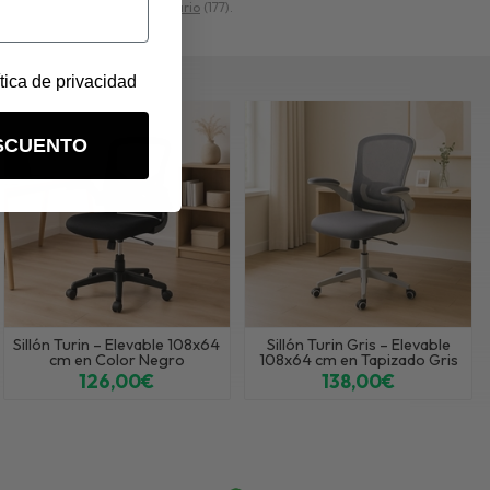
 escritorio
(8) y
Todo el mobiliario
(177).
ítica de privacidad
SCUENTO
Sillón Turin – Elevable 108x64
Sillón Turin Gris – Elevable
cm en Color Negro
108x64 cm en Tapizado Gris
126,00€
138,00€