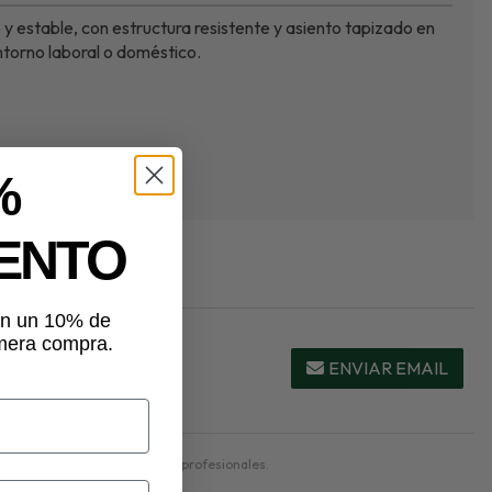
 y estable, con estructura resistente y asiento tapizado en
entorno laboral o doméstico.
%
ENTO
tén un 10% de
imera compra.
ENVIAR EMAIL
a, salas de espera o espacios profesionales.