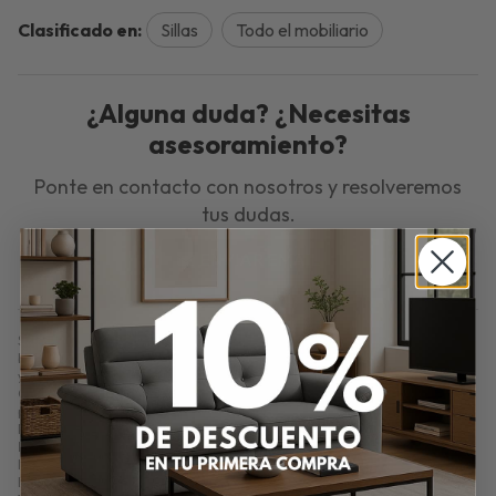
Clasificado en:
Sillas
Todo el mobiliario
¿Alguna duda? ¿Necesitas
asesoramiento?
Ponte en contacto con nosotros y resolveremos
tus dudas.
ENVIAR EMAIL
Silla Verona – Polipiel Beige y Cerezo 86x41 cm. Silla Verona en polipiel
beige con estructura en cerezo. Medidas: 86x41x41 cm. Elegante, cómoda
y perfecta para comedor o cocina con estilo clásico.
Comprar
Silla Verona – Polipiel Beige y Acabado Cerezo 86x41 cm
por
118,80
€
. Producto en stock.
Precio, información, características e imágenes de
Silla Verona –
Polipiel Beige y Acabado Cerezo 86x41 cm
referencia N57, pertenece a
las categorías
Sillas
(17) y
Todo el mobiliario
(177).
Encuentra productos relacionados y de similares características a
Silla