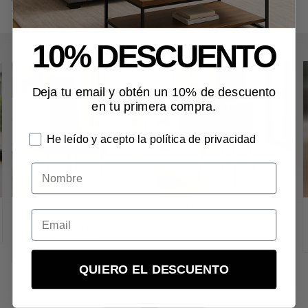
Verona – Polipiel Beige y Acabado Cerezo 86x41 cm
en "Comedor",
"Sillas".
10% DESCUENTO
Deja tu email y obtén un 10% de descuento
en tu primera compra.
He leído y acepto la política de privacidad
Nombre
Silla Lúa – 97 cm en Gris
Silla Malva – Tapizada en
Marengo o Moka con Patas
Beig o Gris 87x55 cm
Negras
82,80€
42,00€
más variaciones
más variaciones
QUIERO EL DESCUENTO