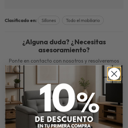
Clasificado en:
Sillones
Todo el mobiliario
¿Alguna duda? ¿Necesitas
asesoramiento?
Ponte en contacto con nosotros y resolveremos
tus dudas.
ENVIAR EMAIL
Sillón Roma – Fijo en Cerezo y Polipiel Chocolate 105x58 cm. Sillón Roma
de 105x58x80 cm. Fijo, tapizado en polipiel chocolate con estructura
cerezo. Clásico, cómodo y elegante. Ideal para salón o recibidor.
Comprar
Sillón Roma – Fijo 105x58 cm en Polipiel Chocolate y Cerezo
por
222,00
€
. Producto en stock.
Precio, información, características e imágenes de
Sillón Roma – Fijo
105x58 cm en Polipiel Chocolate y Cerezo
referencia N65, pertenece a