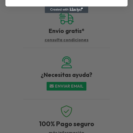
Envío gratis*
consulta condiciones
¿Necesitas ayuda?
ENVIAR EMAIL
100%
Pago seguro
más información