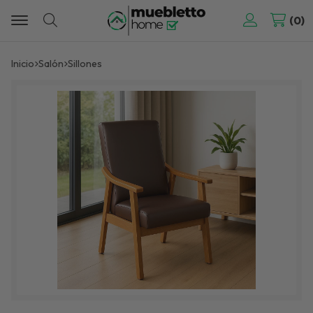
0
Buscar
Inicio
salón
sillones