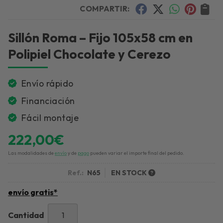
COMPARTIR:
Sillón Roma – Fijo 105x58 cm en
Polipiel Chocolate y Cerezo
Envío rápido
Financiación
Fácil montaje
222,00
€
Las modalidades de
envío
y de
pago
pueden variar el importe final del pedido.
Ref.:
N65
EN STOCK
envío gratis*
Cantidad