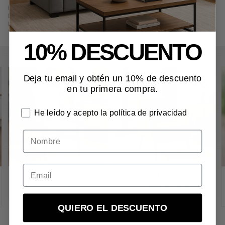
las categorías
Sillones
(25) y
Todo el mobiliario
(177).
Encuentra productos relacionados y de similares características a
Sillón
Roma – Fijo 105x58 cm en Polipiel Chocolate y Cerezo
en "Salón",
"Sillones".
10% DESCUENTO
Deja tu email y obtén un 10% de descuento
en tu primera compra.
He leído y acepto la política de privacidad
Nombre
Sillón Gala – 98x55 cm Fijo
Butaca Aura – 98x70 cm en
en Futur Beig y Cerezo
Mostaza o Verde Agua con
Patas de Haya
186,00€
322,80€
más variaciones
QUIERO EL DESCUENTO