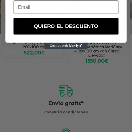
QUIERO EL DESCUENTO
Cama Compacta Olmo –
Cama Geriátrica MedCare –
Con Cajones y Contenedor
Elevadora 90x190 cm
201x100 cm
"Cama Geriátrica MedCare
– 90x190 cm con Carro
522,00€
Elevador
1550,00€
Envío gratis*
consulta condiciones