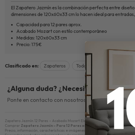
El Zapatero Jazmín es la combinación perfecta entre diseño 
dimensiones de 120x60x33 cm lo hacen ideal para entradas, 
Capacidad para 12 pares aprox.
Acabado Mozart con estilo contemporáneo
Medidas: 120x60x33 cm
Precio: 175€
Clasificado en:
Zapateros
Todo el mobiliario
¿Alguna duda? ¿Necesitas asesorami
Ponte en contacto con nosotros y resolveremos tus
Zapatero Jazmín 12 Pares – Acabado Mozart Elegante. Zapatero Jazmín para 1
Comprar
Zapatero Jazmín – Para 12 Pares en Acabado Mozart
por
210,
Precio, información, características e imágenes de
Zapatero Jazmín – Par