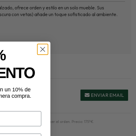
zado, ofrece orden y estilo en un solo mueble. Sus
cura con vetas) añade un toque sofisticado al ambiente.
%
ENTO
tén un 10% de
ENVIAR EMAIL
imera compra.
tico y perfecto para mantener el orden. Precio: 175?€.
rt.
 el mobiliario
(177).