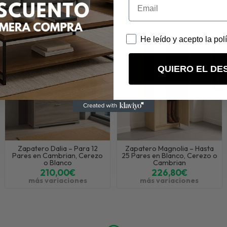
 Jazmín – Para 12 Pares en Acabado Mozart
en "Recibidores", "Zapateros".
He leído y acepto la pol
QUIERO EL DE
Zapatero Dalia – Para 12
Zapatero Magnolia – Hasta
Pares en Cambrian, Cerezo
25 Pares en Blanco, Cerezo o
o Blanco
Cambrian
210,00€
226,80€
más variaciones
más variaciones