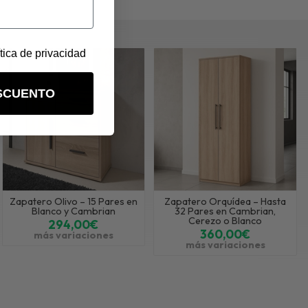
ítica de privacidad
SCUENTO
Zapatero Olivo – 15 Pares en
Zapatero Orquídea – Hasta
Blanco y Cambrian
32 Pares en Cambrian,
Cerezo o Blanco
294,00€
360,00€
más variaciones
más variaciones