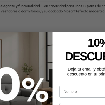
elegante y funcionalidad. Con capacidad para unos 12 pares de cal
vestidores o dormitorios, y su acabado Mozart (efecto madera os
10
DESCU
ento?
Deja tu email y ob
descuento en tu pr
 dudas.
NOMBRE
2 pares de calzado. Diseño de 120x60x33 cm en acabado Mozart. Elegante, prác
00
€
. Stock del producto según combinación. Disponible en colores: blanco; moza
a 12 Pares en Acabado Mozart
pertenece a las categorías
Zapateros
(8) y
Todo