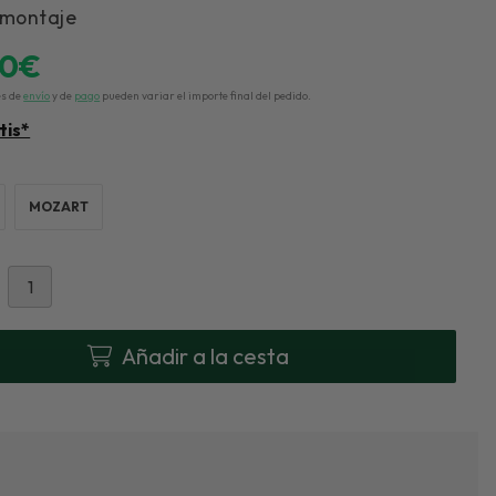
 montaje
00
€
es de
envío
y de
pago
pueden variar el importe final del pedido.
tis*
MOZART
Añadir a la cesta