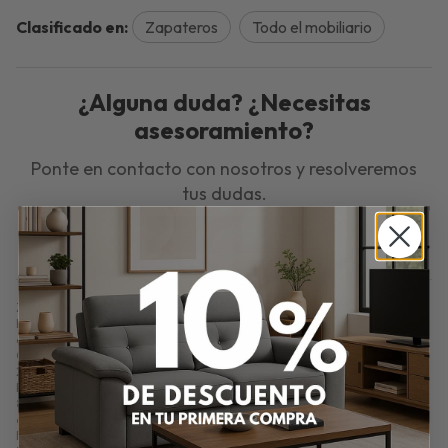
Clasificado en:
Zapateros
Todo el mobiliario
¿Alguna duda? ¿Necesitas
asesoramiento?
Ponte en contacto con nosotros y resolveremos
tus dudas.
ENVIAR EMAIL
Zapatero Lavanda – Compacto para 10 Pares en Salermo. Zapatero
Lavanda con capacidad para 8-10 pares. Diseño compacto (98x60x35 cm)
en acabado salermo. Ideal para entradas y espacios pequeños.
Comprar
Zapatero Lavanda – 8/10 Pares en Acabado Salermo
por
202,80
€
. Producto en stock.
Precio, información, características e imágenes de
Zapatero Lavanda –
8/10 Pares en Acabado Salermo
referencia N1036, pertenece a las
categorías
Zapateros
(8) y
Todo el mobiliario
(177).
Encuentra productos relacionados y de similares características a