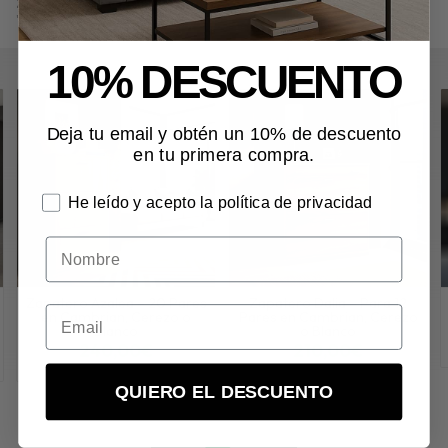
Zapatero Lavanda – 8/10 Pares en Acabado Salermo
en
"Recibidores", "Zapateros".
10% DESCUENTO
Deja tu email y obtén un 10% de descuento
en tu primera compra.
He leído y acepto la política de privacidad
Nombre
Zapatero Azalea – 20 Pares
Zapatero Dalia – Para 12
en Cambrian, Cerezo o
Pares en Cambrian, Cerezo
Blanco
o Blanco
240,00€
210,00€
más variaciones
más variaciones
QUIERO EL DESCUENTO